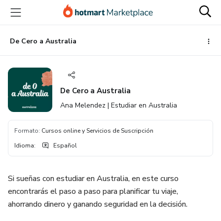
Ir
Ir
Ir
al
a
al
contenido
la
pie
principal
página
de
De Cero a Australia
de
página
pago
De Cero a Australia
Ana Melendez | Estudiar en Australia
Formato
:
Cursos online y Servicios de Suscripción
Idioma
:
Español
Si sueñas con estudiar en Australia, en este curso
encontrarás el paso a paso para planificar tu viaje,
ahorrando dinero y ganando seguridad en la decisión.