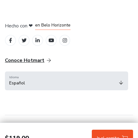
en Ciudad de México
en Bogotá
en Amsterdam
en Madrid
en Belo Horizonte
Hecho con
❤
Conoce Hotmart
Idioma
Español
FAQ
Términos
Privacidad
Cookies