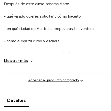
Después de este curso tendrás claro:
- qué visado quieres solicitar y cómo hacerlo
- en qué ciudad de Australia empezarás tu aventura
- cómo elegir tu curso y escuela
- en qué temporada es mejor ir a Australia
Mostrar más
- y otras herramientas de planificación y gestión del viaje
que te harán la vida mucho más sencilla en Australia
Acceder al producto comprado
Australia es una experiencia que puede cambiarte la vida, y
para ello la planificación es imprescindible.
Detalles
¡Te veo dentro!