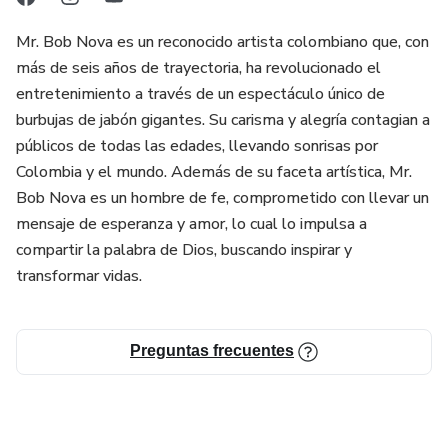
Aplicación de principios bíblicos a la vida financiera
Mr. Bob Nova es un reconocido artista colombiano que, con
Reducción y eliminación de deudas
más de seis años de trayectoria, ha revolucionado el
entretenimiento a través de un espectáculo único de
Mayor control sobre sus finanzas
burbujas de jabón gigantes. Su carisma y alegría contagian a
públicos de todas las edades, llevando sonrisas por
Disminución del estrés y la ansiedad
Colombia y el mundo. Además de su faceta artística, Mr.
Bob Nova es un hombre de fe, comprometido con llevar un
mensaje de esperanza y amor, lo cual lo impulsa a
compartir la palabra de Dios, buscando inspirar y
transformar vidas.
Preguntas frecuentes