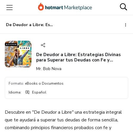
Ir
Ir
Ir
al
a
al
contenido
la
pie
principal
página
de
De Deudor a Libre: Estrategias Divinas para Superar tus Deudas con Fe y Sabiduría
de
página
pago
De Deudor a Libre: Estrategias Divinas
para Superar tus Deudas con Fe y
Sabiduría
Mr. Bob Nova
Formato
:
eBooks o Documentos
Idioma
:
Español
Descubre en "De Deudor a Libre" una estrategia integral
que te ayudará a superar tus deudas de forma sencilla,
combinando principios financieros probados con fe y