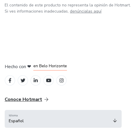
El contenido de este producto no representa la opinión de Hotmart.
Si ves informaciones inadecuadas,
denúncialas aquí
en Ciudad de México
en Bogotá
en Amsterdam
en Madrid
en Belo Horizonte
Hecho con
❤
Conoce Hotmart
Idioma
Español