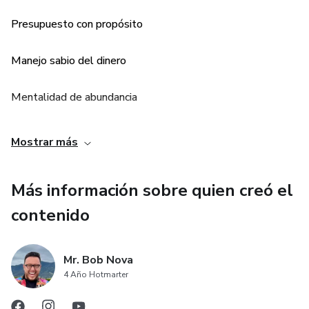
Presupuesto con propósito
Manejo sabio del dinero
Mentalidad de abundancia
Romper con patrones de endeudamiento
Mostrar más
Sanidad financiera emocional
Más información sobre quien creó el
Oración y fe como herramientas poderosas
contenido
Confianza en la provisión divina
Mr. Bob Nova
4 Año Hotmarter
Encontrar esperanza en medio de la crisis