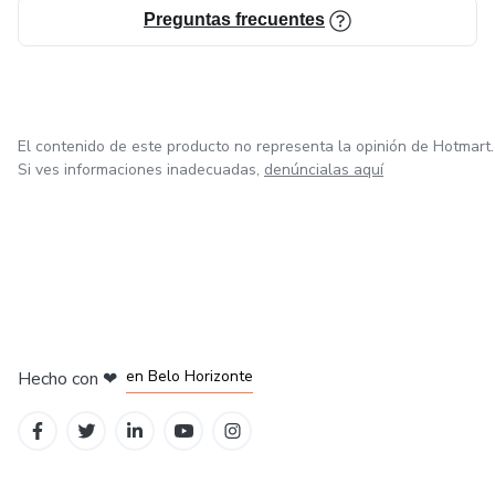
Preguntas frecuentes
El contenido de este producto no representa la opinión de Hotmart.
Si ves informaciones inadecuadas,
denúncialas aquí
en Ciudad de México
en Bogotá
en Amsterdam
en Madrid
en Belo Horizonte
Hecho con
❤