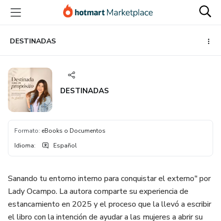
Ir
Ir
Ir
al
a
al
contenido
la
pie
principal
página
de
DESTINADAS
de
página
pago
DESTINADAS
Formato
:
eBooks o Documentos
Idioma
:
Español
Sanando tu entorno interno para conquistar el externo" por
Lady Ocampo. La autora comparte su experiencia de
estancamiento en 2025 y el proceso que la llevó a escribir
el libro con la intención de ayudar a las mujeres a abrir su