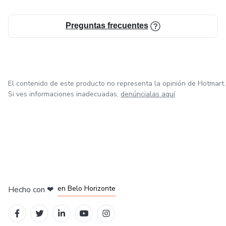
Preguntas frecuentes
El contenido de este producto no representa la opinión de Hotmart.
Si ves informaciones inadecuadas,
denúncialas aquí
en Ciudad de México
en Bogotá
en Amsterdam
en Madrid
en Belo Horizonte
Hecho con
❤