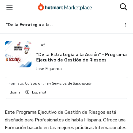
Ir
Ir
Ir
al
a
al
contenido
la
pie
principal
página
de
"De la Estrategia a la Acción" - Programa Ejecutivo de Gestión de Riesgos
de
página
pago
"De la Estrategia a la Acción" - Programa
Ejecutivo de Gestión de Riesgos
Jose Figueroa
Formato
:
Cursos online y Servicios de Suscripción
Idioma
:
Español
Este Programa Ejecutivo de Gestión de Riesgos está
diseñado para Profesionales de habla Hispana. Ofrece una
Formación basado en las mejores prácticas Internacionales