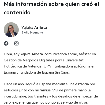
Más información sobre quien creó el
solicitar en España según el plan de estudios
contenido
Saber qué documentos preparar antes de comprar el
pasaje
Yajaira Arrieta
2 Año Hotmarter
Ejecutar los trámites en el orden correcto, evitando
retrasos
Evitar errores comunes que generan rechazos,
Hola, soy Yajaira Arrieta, comunicadora social, Máster en
requerimientos adicionales o pérdida de dinero
Gestión de Negocios Digitales por la Universitat
Politècnica de València (UPV), trabajadora autónoma en
Detectar estafas, información obsoleta o decisiones mal
España y fundadora de España Sin Caos.
informadas
Hace un año llegué a España mediante una estancia por
Validar si el plan de estudios elegido sirve realmente para
estudios junto con mi familia. Viví de primera mano la
el trámite migratorio
incertidumbre, los trámites y los desafíos de empezar de
cero, experiencia que hoy pongo al servicio de otros