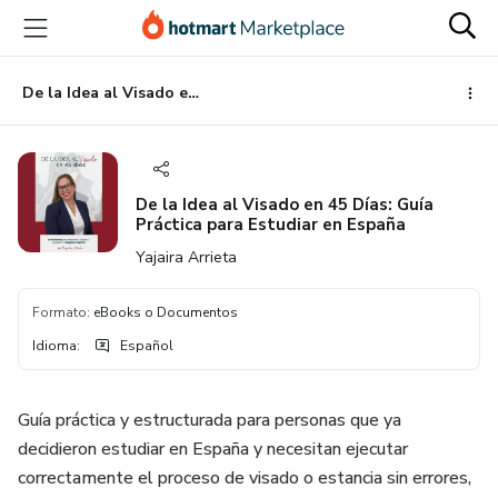
Ir
Ir
Ir
al
a
al
contenido
la
pie
principal
página
de
De la Idea al Visado en 45 Días: Guía Práctica para Estudiar en España
de
página
pago
De la Idea al Visado en 45 Días: Guía
Práctica para Estudiar en España
Yajaira Arrieta
Formato
:
eBooks o Documentos
Idioma
:
Español
Guía práctica y estructurada para personas que ya
decidieron estudiar en España y necesitan ejecutar
correctamente el proceso de visado o estancia sin errores,