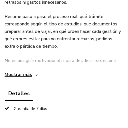
retrasos ni gastos innecesarios.
Resume paso a paso el proceso real: qué trámite
corresponde según el tipo de estudios, qué documentos
preparar antes de viajar, en qué orden hacer cada gestión y
qué errores evitar para no enfrentar rechazos, pedidos
extra o pérdida de tiempo.
No es una guía motivacional ni para decidir si irse: es una
herramienta de ejecución clara, basada en experiencia real y
Mostrar más
actualizada al contexto migratorio español.
¿Qué ofreces con este producto?
Detalles
Ofrezco una guía digital práctica de más de 100 páginas
Garantía de 7 días
que permite:
Identificar con claridad qué tipo de visado o estancia