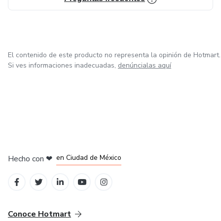
El contenido de este producto no representa la opinión de Hotmart.
Si ves informaciones inadecuadas,
denúncialas aquí
en Bogotá
en Amsterdam
en Madrid
en Ciudad de México
Hecho con
❤
en Belo Horizonte
Conoce Hotmart