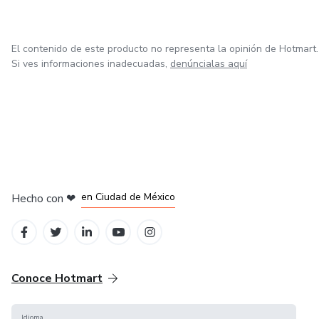
El contenido de este producto no representa la opinión de Hotmart.
Si ves informaciones inadecuadas,
denúncialas aquí
en Bogotá
en Amsterdam
en Madrid
en Ciudad de México
Hecho con
❤
en Belo Horizonte
Conoce Hotmart
Idioma