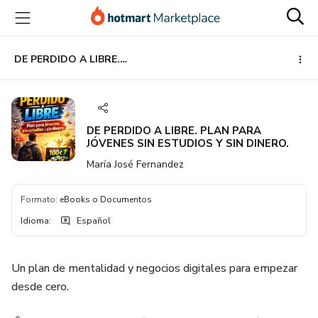
Ir
Ir
Ir
al
a
al
contenido
la
pie
principal
página
de
DE PERDIDO A LIBRE. PLAN PARA JÓVENES SIN ESTUDIOS Y SIN DINERO.
de
página
pago
DE PERDIDO A LIBRE. PLAN PARA
JÓVENES SIN ESTUDIOS Y SIN DINERO.
María José Fernandez
Formato
:
eBooks o Documentos
Idioma
:
Español
Un plan de mentalidad y negocios digitales para empezar
desde cero.