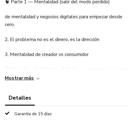
🧠 Parte 1 — Mentalidad (salir del modo perdido)
de mentalidad y negocios digitales para empezar desde
cero.
2.⁠ ⁠El problema no es el dinero, es la dirección
3.⁠ ⁠Mentalidad de creador vs consumidor
💻 Parte 2 — Habilidades digitales que pueden cambiar tu
vida
Mostrar más
💰 Parte 3 — Primer dinero online (sin inversión)
Detalles
📈 Parte 4 — Plan de 90 días
Garantía de 15 días