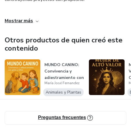
Mi misión es empoderar a cada mujer para que se
Mostrar más
reconozca como creadora de oportunidades, generadora de
impacto y protagonista de su éxito.
Otros productos de quien creó este
contenido
MUNDO CANINO:
Convivencia y
adiestramiento con
María José Fernandez
M
gatos y niños...
C
Animales y Plantas
Preguntas frecuentes