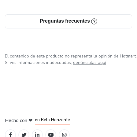
eCommerce y el marketing digital.
Preguntas frecuentes
El contenido de este producto no representa la opinión de Hotmart.
Si ves informaciones inadecuadas,
denúncialas aquí
en Ciudad de México
en Bogotá
en Amsterdam
en Madrid
en Belo Horizonte
Hecho con
❤