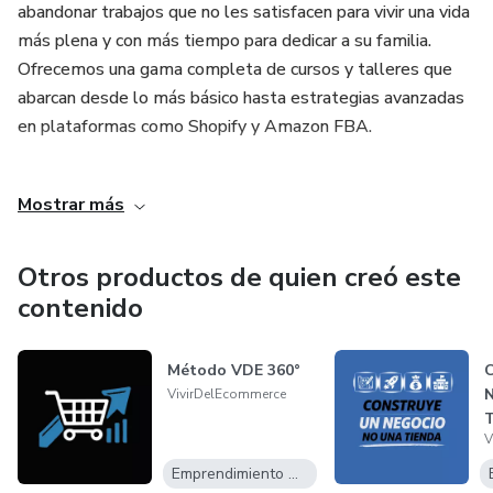
abandonar trabajos que no les satisfacen para vivir una vida
más plena y con más tiempo para dedicar a su familia.
Ofrecemos una gama completa de cursos y talleres que
abarcan desde lo más básico hasta estrategias avanzadas
en plataformas como Shopify y Amazon FBA.
Además de nuestra función educativa, también somos
Mostrar más
practicantes activos en el campo del eCommerce.
Gestionamos nuestras propias tiendas en línea a través de
plataformas como Shopify y Amazon FBA, y llevamos
Otros productos de quien creó este
nuestros productos a mercados internacionales. Esta
contenido
experiencia directa nos permite ofrecer una formación más
completa y actualizada, ya que entendemos los desafíos y
Método VDE 360°
C
oportunidades que presenta este tipo de negocio. Nuestra
N
VivirDelEcommerce
doble función como educadores y emprendedores nos
convierte en una opción única para aquellos que buscan una
V
formación práctica y de alta calidad en el mundo del
Emprendimiento Digital