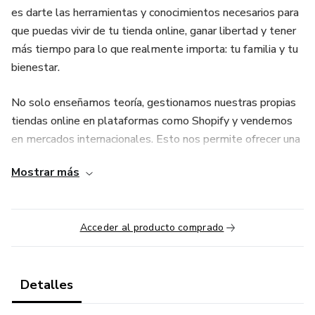
es darte las herramientas y conocimientos necesarios para
que puedas vivir de tu tienda online, ganar libertad y tener
más tiempo para lo que realmente importa: tu familia y tu
bienestar.
No solo enseñamos teoría, gestionamos nuestras propias
tiendas online en plataformas como Shopify y vendemos
en mercados internacionales. Esto nos permite ofrecer una
formación realista y actualizada, basada en la experiencia
Mostrar más
directa. Sabemos de primera mano los retos y
oportunidades del eCommerce, y eso nos convierte en una
opción única para quienes buscan aprender de verdad y
Acceder al producto comprado
aplicar lo aprendido desde el primer día.
Detalles