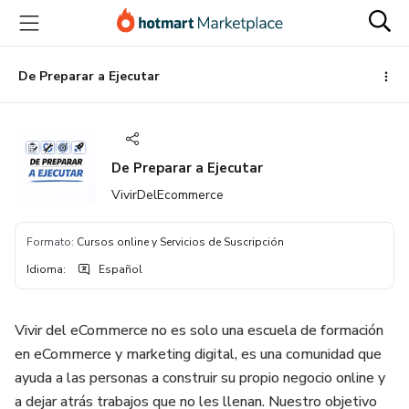
Ir
Ir
Ir
al
a
al
contenido
la
pie
principal
página
de
De Preparar a Ejecutar
de
página
pago
De Preparar a Ejecutar
VivirDelEcommerce
Formato
:
Cursos online y Servicios de Suscripción
Idioma
:
Español
Vivir del eCommerce no es solo una escuela de formación
en eCommerce y marketing digital, es una comunidad que
ayuda a las personas a construir su propio negocio online y
a dejar atrás trabajos que no les llenan. Nuestro objetivo