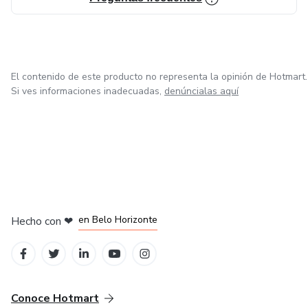
El contenido de este producto no representa la opinión de Hotmart.
Si ves informaciones inadecuadas,
denúncialas aquí
en Ciudad de México
en Bogotá
en Amsterdam
en Madrid
en Belo Horizonte
Hecho con
❤
Conoce Hotmart