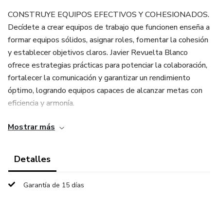
CONSTRUYE EQUIPOS EFECTIVOS Y COHESIONADOS.
Decídete a crear equipos de trabajo que funcionen enseña a
formar equipos sólidos, asignar roles, fomentar la cohesión
y establecer objetivos claros. Javier Revuelta Blanco
ofrece estrategias prácticas para potenciar la colaboración,
fortalecer la comunicación y garantizar un rendimiento
óptimo, logrando equipos capaces de alcanzar metas con
eficiencia y armonía.
Mostrar más
DESCRIPCIÓN: Idioma: Español; N.º de páginas: 39
ÍNDICE: 1. Equipos de trabajo; 2. La constitución de un
Detalles
equipo; 2.1. Ocho fases en la creación de equipos; 3. Nueve
criterios para crear un equipo de trabajo; 3.1. Conciencia
Garantía de 15 días
colectiva; 3.2. Cohesión; 3.3. Asignación de roles, estatus,
tareas y normas; 3.4. Comunicación; 3.5. Definición de
objetivos; 3.6. Autoridad; 3.7. Poder; 3.8. Liderazgo; 3.9.