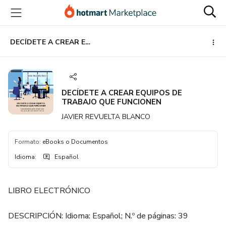
Ir
Ir
Ir
al
a
al
contenido
la
pie
principal
página
de
DECÍDETE A CREAR EQUIPOS DE TRABAJO QUE FUNCIONEN
de
página
pago
DECÍDETE A CREAR EQUIPOS DE
TRABAJO QUE FUNCIONEN
JAVIER REVUELTA BLANCO
Formato
:
eBooks o Documentos
Idioma
:
Español
LIBRO ELECTRÓNICO
DESCRIPCIÓN: Idioma: Español; N.º de páginas: 39