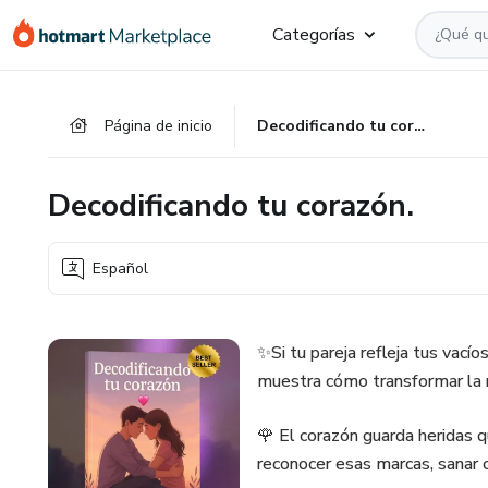
Ir
Ir
Ir
Categorías
al
a
al
contenido
la
pie
principal
página
de
Página de inicio
Decodificando tu corazón.
de
página
pago
Decodificando tu corazón.
Español
✨Si tu pareja refleja tus vac
muestra cómo transformar la r
🌹 El corazón guarda heridas 
reconocer esas marcas, sanar c