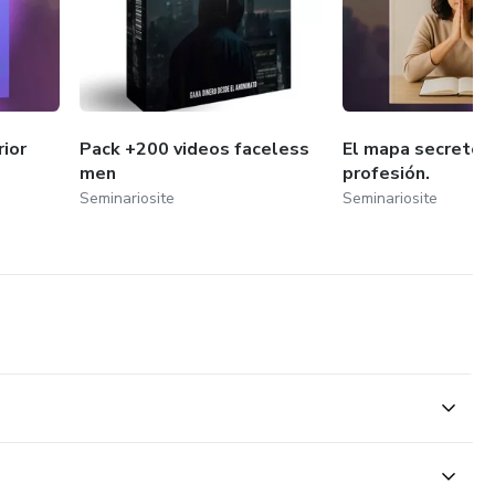
rior
Pack +200 videos faceless
El mapa secreto 
men
profesión.
Seminariosite
Seminariosite