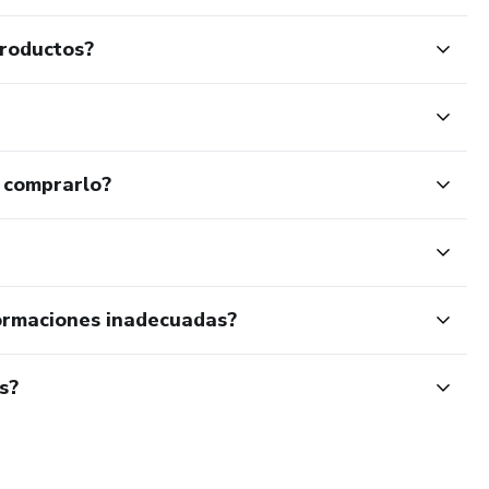
productos?
 comprarlo?
ormaciones inadecuadas?
s?