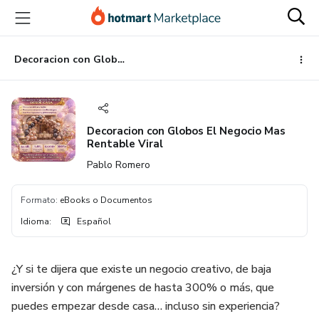
Ir
Ir
Ir
al
a
al
contenido
la
pie
principal
página
de
Decoracion con Globos El Negocio Mas Rentable Viral
de
página
pago
Decoracion con Globos El Negocio Mas
Rentable Viral
Pablo Romero
Formato
:
eBooks o Documentos
Idioma
:
Español
¿Y si te dijera que existe un negocio creativo, de baja
inversión y con márgenes de hasta 300% o más, que
puedes empezar desde casa… incluso sin experiencia?