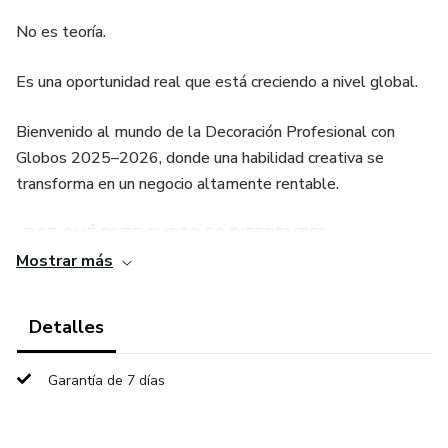
No es teoría.
Es una oportunidad real que está creciendo a nivel global.
Bienvenido al mundo de la Decoración Profesional con
Globos 2025–2026, donde una habilidad creativa se
transforma en un negocio altamente rentable.
¿POR QUÉ ESTE CURSO ES DIFERENTE?
Mostrar más
Porque no es solo un curso…
Detalles
Es un sistema paso a paso diseñado para generar ingresos
reales.
Garantía de 7 días
Aquí no perderás tiempo con contenido vacío.