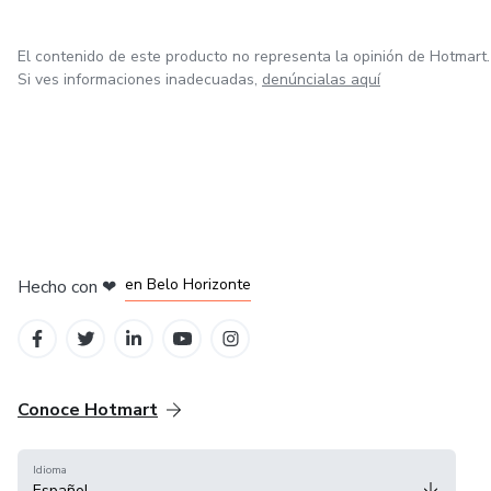
✔ Eventos corporativos (clientes grandes)
El contenido de este producto no representa la opinión de Hotmart.
Si ves informaciones inadecuadas,
denúncialas aquí
✔ Tendencias 2025–2026 (lo que se vende HOY)
✔ Estrategia de precios (clave para ganar dinero)
✔ Marketing y redes sociales (cómo conseguir clientes)
en Ciudad de México
en Bogotá
en Amsterdam
en Madrid
✔ Escalamiento (llevar tu negocio a otro nivel)
en Belo Horizonte
Hecho con
❤
Conoce Hotmart
Idioma
Español