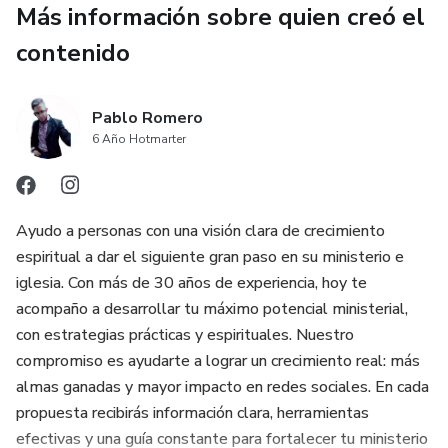
Vas directo a lo que funciona HOY en el mercado.
Más información sobre quien creó el
contenido
Este programa está basado en:
Tendencias actuales del 2025–2026
Pablo Romero
6 Año Hotmarter
Técnicas que se venden TODOS LOS DÍAS
Estrategias reales de monetización
Ayudo a personas con una visión clara de crecimiento
espiritual a dar el siguiente gran paso en su ministerio e
17 CAPÍTULOS DE CONOCIMIENTO PURO Y
iglesia. Con más de 30 años de experiencia, hoy te
ACTUALIZADO:
acompaño a desarrollar tu máximo potencial ministerial,
con estrategias prácticas y espirituales. Nuestro
✔ Introducción y oportunidad de negocio
compromiso es ayudarte a lograr un crecimiento real: más
almas ganadas y mayor impacto en redes sociales. En cada
✔ Materiales y equipos esenciales
propuesta recibirás información clara, herramientas
✔ Técnicas básicas (base de todo ingreso)
efectivas y una guía constante para fortalecer tu ministerio