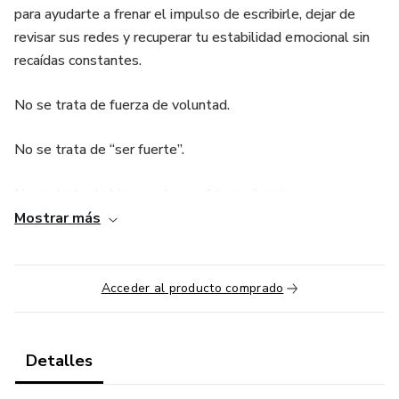
para ayudarte a frenar el impulso de escribirle, dejar de
revisar sus redes y recuperar tu estabilidad emocional sin
recaídas constantes.
No se trata de fuerza de voluntad.
No se trata de “ser fuerte”.
No se trata de bloquearlo y sufrir en silencio.
Mostrar más
Se trata de intervenir en el momento exacto donde
normalmente pierdes el control.
Acceder al producto comprado
A través de ejercicios prácticos y protocolos aplicables en
tiempo real, aprenderás a:
Detalles
Detectar el impulso antes de actuar