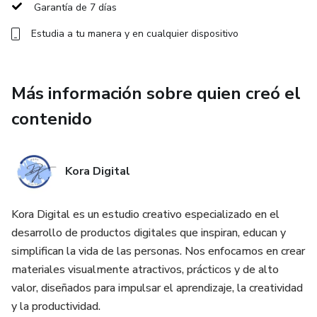
Garantía de 7 días
Crear espacio entre lo que sientes y lo que haces
Estudia a tu manera y en cualquier dispositivo
Regular la ansiedad emocional en momentos críticos
Atravesar el impulso sin recaer
Más información sobre quien creó el
contenido
Recuperar sensación real de control
Incluye el sistema estructurado de 3 días, ejercicios
Kora Digital
guiados y herramientas diseñadas para cortar el ciclo sin
sentir que te estás arrancando algo de ti.
Kora Digital es un estudio creativo especializado en el
El objetivo no es que dejes de sentir.
desarrollo de productos digitales que inspiran, educan y
simplifican la vida de las personas. Nos enfocamos en crear
El objetivo es que dejes de reaccionar automáticamente.
materiales visualmente atractivos, prácticos y de alto
valor, diseñados para impulsar el aprendizaje, la creatividad
y la productividad.