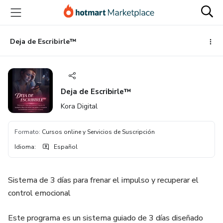
Ir
Ir
Ir
al
a
al
contenido
la
pie
principal
página
de
Deja de Escribirle™
de
página
pago
Deja de Escribirle™
Kora Digital
Formato
:
Cursos online y Servicios de Suscripción
Idioma
:
Español
Sistema de 3 días para frenar el impulso y recuperar el
control emocional
Este programa es un sistema guiado de 3 días diseñado