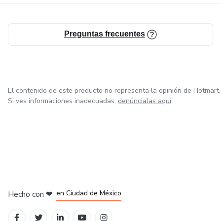
Preguntas frecuentes
El contenido de este producto no representa la opinión de Hotmart.
Si ves informaciones inadecuadas,
denúncialas aquí
en Bogotá
en Amsterdam
en Madrid
en Ciudad de México
Hecho con
❤
en Belo Horizonte