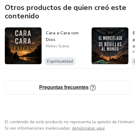
Otros productos de quien creó este
contenido
Cara a Cara con
E
Dios
p
Matías Suárez
M
Espiritualidad
Preguntas frecuentes
El contenido de este producto no representa la opinión de Hotmart.
Si ves informaciones inadecuadas,
denúncialas aquí