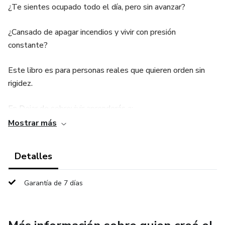
¿Te sientes ocupado todo el día, pero sin avanzar?
¿Cansado de apagar incendios y vivir con presión
constante?
Este libro es para personas reales que quieren orden sin
rigidez.
En Dejar de sobrevivir aprenderás a:
Mostrar más
• Organizar tu tiempo sin agendas imposibles
Detalles
• Manejar tu dinero sin ser experto
• Crear rutinas mínimas que sí se sostienen
Garantía de 7 días
• Recuperar el control en solo 7 días