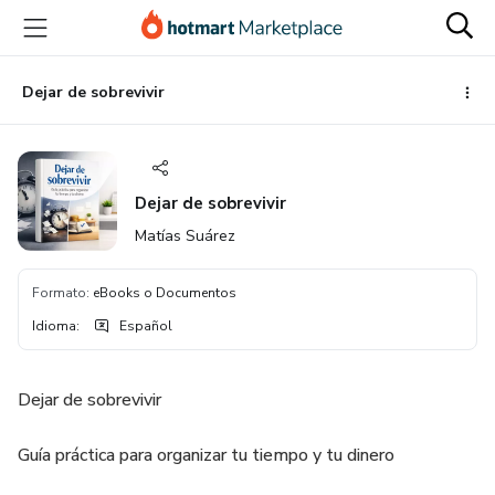
Ir
Ir
Ir
al
a
al
contenido
la
pie
principal
página
de
Dejar de sobrevivir
de
página
pago
Dejar de sobrevivir
Matías Suárez
Formato
:
eBooks o Documentos
Idioma
:
Español
Dejar de sobrevivir
Guía práctica para organizar tu tiempo y tu dinero