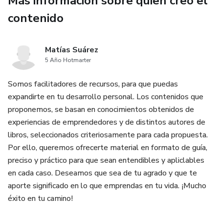
Más información sobre quien creó el
• Evitar volver al caos sin culpas
contenido
Incluye herramientas prácticas:
Matías Suárez
✔ Checklist
5 Año Hotmarter
✔ Plantillas de revisión y gastos
Somos facilitadores de recursos, para que puedas
expandirte en tu desarrollo personal. Los contenidos que
✔ Guía de prioridades
proponemos, se basan en conocimientos obtenidos de
experiencias de emprendedores y de distintos autores de
✔ Plan imprimible de 7 días
libros, seleccionados criteriosamente para cada propuesta.
Por ello, queremos ofrecerte material en formato de guía,
No necesitas motivación extrema.
preciso y práctico para que sean entendibles y apliclables
en cada caso. Deseamos que sea de tu agrado y que te
Necesitas estructura simple.
aporte significado en lo que emprendas en tu vida. ¡Mucho
éxito en tu camino!
Empieza hoy a ordenar tu vida sin exigirte perfección.