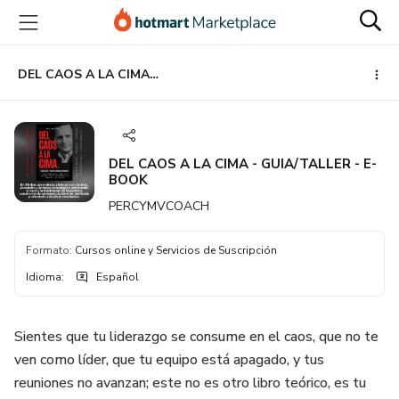
Ir
Ir
Ir
al
a
al
contenido
la
pie
principal
página
de
DEL CAOS A LA CIMA - GUIA/TALLER - E-BOOK
de
página
pago
DEL CAOS A LA CIMA - GUIA/TALLER - E-
BOOK
PERCYMVCOACH
Formato
:
Cursos online y Servicios de Suscripción
Idioma
:
Español
Sientes que tu liderazgo se consume en el caos, que no te
ven como líder, que tu equipo está apagado, y tus
reuniones no avanzan; este no es otro libro teórico, es tu