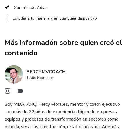
Preguntas de coaching poderosas que te confrontan y
Garantía de 7 días
generan claridad real.
Estudia a tu manera y en cualquier dispositivo
Ejercicios prácticos y frases clave que se convierten en tu
brújula diaria.
Más información sobre quien creó el
✅ Método CIMA probado: Conciencia, Inspiración, Mente
contenido
Estratégica y Acciones Claras.
✅ Respaldo real: creado por Percy Morales Vega, coach
PERCYMVCOACH
ejecutivo con mas de 22 años liderando empresas y
1 Año Hotmarter
transformando líderes.
🚀 ¿Qué obtendrás en 30 días?
Soy MBA, ARQ, Percy Morales, mentor y coach ejecutivo
con más de 22 años de experiencia dirigiendo empresas,
Recuperar el control y la calma en tu gestión.
equipos y procesos de transformación en sectores como
minería, servicios, construcción, retail e industria. Además
Inspirar genuinamente a tu equipo.