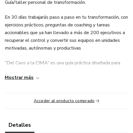
Guía/taller personal de transformación.
En 30 días trabajarás paso a paso en tu transformación, con
ejercicios prácticos, preguntas de coaching y tareas
accionables que ya han llevado a más de 200 ejecutivos a
recuperar el control y convertir sus equipos en unidades
motivadas, autónomas y productivas
“Del Caos a la CIMA” es una guía práctica diseñada para
que apliques, no solo leas.
Mostrar más
Cada módulo incluye:
Video tutorial.
Acceder al producto comprado
Tareas accionables que transforman tu liderazgo desde el
primer día.
Detalles