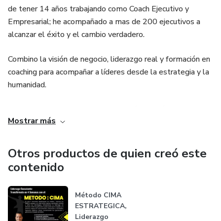
de tener 14 años trabajando como Coach Ejecutivo y
Empresarial; he acompañado a mas de 200 ejecutivos a
Tomar decisiones estratégicas bajo presión.
alcanzar el éxito y el cambio verdadero.
Pasar de la teoría a resultados medibles con un plan claro.
Combino la visión de negocio, liderazgo real y formación en
coaching para acompañar a líderes desde la estrategia y la
⚡ Cada día sin acción repite los mismos errores.
humanidad.
👉 Conviértelo en tu taller personal, empieza hoy y en 30
Con un enfoque integral que une acción, propósito y
días verás un liderazgo más fuerte, claro y admirado.
Mostrar más
resultados.
Otros productos de quien creó este
contenido
Método CIMA
ESTRATEGICA,
Liderazgo