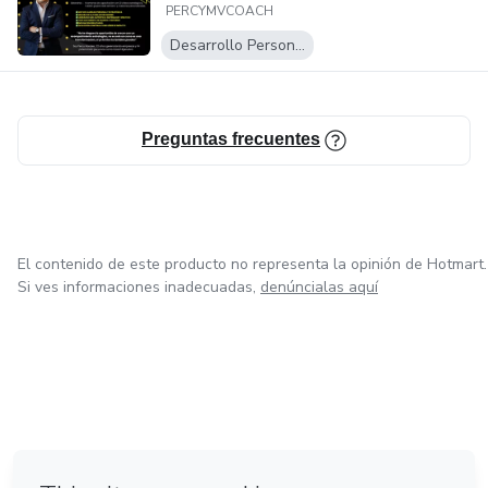
PERCYMVCOACH
Consciente:
Transfórmate...
Desarrollo Personal
Preguntas frecuentes
El contenido de este producto no representa la opinión de Hotmart.
Si ves informaciones inadecuadas,
denúncialas aquí
en Ciudad de México
en Bogotá
en Amsterdam
en Madrid