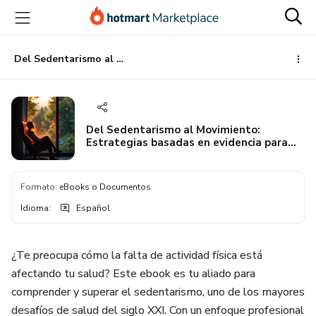
Ir
Ir
Ir
al
a
al
contenido
la
pie
principal
página
de
Del Sedentarismo al Movimiento: Estrategias basadas en evidencia para recuperar tu salud en la era moderna
de
página
pago
Del Sedentarismo al Movimiento:
Estrategias basadas en evidencia para
recuperar tu salud en la era moderna
Formato
:
eBooks o Documentos
Idioma
:
Español
¿Te preocupa cómo la falta de actividad física está
afectando tu salud? Este ebook es tu aliado para
comprender y superar el sedentarismo, uno de los mayores
desafíos de salud del siglo XXI. Con un enfoque profesional