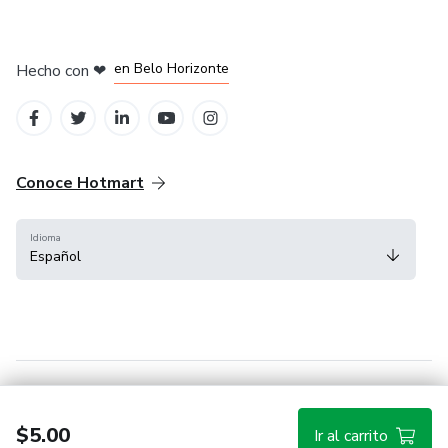
en Ciudad de México
en Bogotá
en Amsterdam
en Madrid
en Belo Horizonte
Hecho con
❤
Conoce Hotmart
Idioma
Español
FAQ
Términos
Privacidad
Cookies
$5.00
Ir al carrito