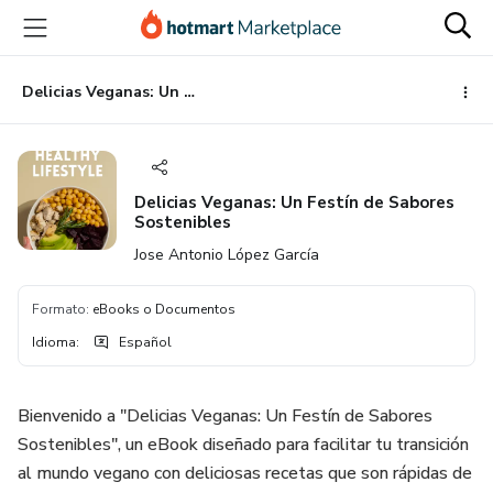
Ir
Ir
Ir
al
a
al
contenido
la
pie
principal
página
de
Delicias Veganas: Un Festín de Sabores Sostenibles
de
página
pago
Delicias Veganas: Un Festín de Sabores
Sostenibles
Jose Antonio López García
Formato
:
eBooks o Documentos
Idioma
:
Español
Bienvenido a "Delicias Veganas: Un Festín de Sabores
Sostenibles", un eBook diseñado para facilitar tu transición
al mundo vegano con deliciosas recetas que son rápidas de