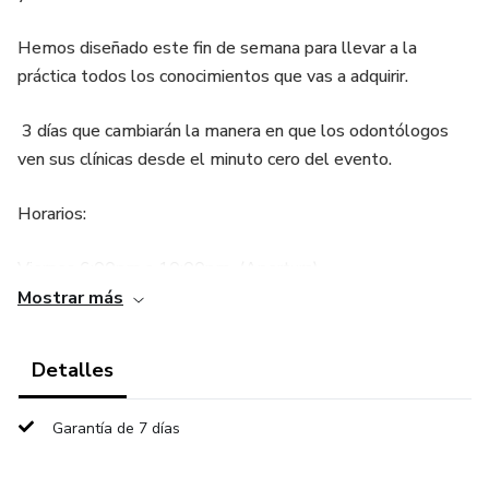
Hemos diseñado este fin de semana para llevar a la
práctica todos los conocimientos que vas a adquirir.
3 días que cambiarán la manera en que los odontólogos
ven sus clínicas desde el minuto cero del evento.
Horarios:
Viernes 6:00pm a 10:00pm (Apertura)
Mostrar más
Sábado 8:00am a 6:00pm
Detalles
Domingo 8:00am a 12:00pm (Clausura)
Garantía de 7 días