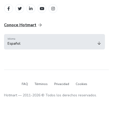
en Belo Horizonte
en Ciudad de México
Conoce Hotmart
Idioma
Español
FAQ
Términos
Privacidad
Cookies
Hotmart — 2011-2026 © Todos los derechos reservados.