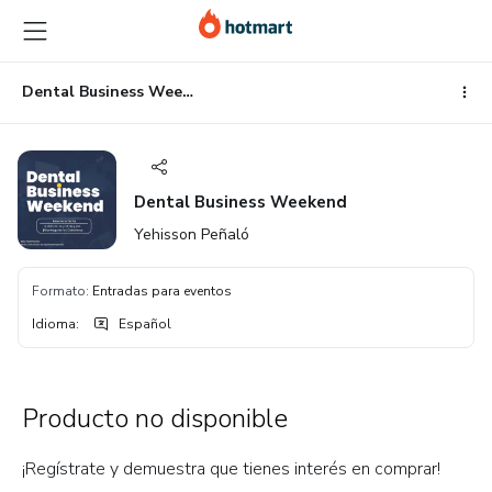
Ir
Ir
Ir
al
a
al
contenido
la
pie
principal
página
de
Dental Business Weekend
de
página
pago
Dental Business Weekend
Yehisson Peñaló
Formato
:
Entradas para eventos
Idioma
:
Español
Producto no disponible
¡Regístrate y demuestra que tienes interés en comprar!