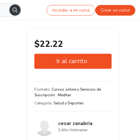
Acceder a mi curso
Crear un curso
$22.22
Ir al carrito
Garantía de 7 días
Estudia a tu manera y en cualquier
Formato
:
Cursos online y Servicios de
dispositivo
Suscripción . Meditar
Categoría
:
Salud y Deportes
cesar zanabria
3 Año Hotmarter