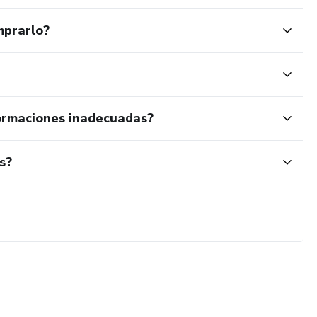
mprarlo?
ormaciones inadecuadas?
s?