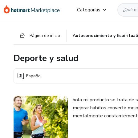
Ir
Ir
Ir
Categorías
al
a
al
contenido
la
pie
principal
página
de
Página de inicio
Autoconocimiento y Espiritual
de
página
pago
Deporte y salud
Español
hola mi producto se trata de 
mejorar habitos convertir mejor
mentalmente constantement