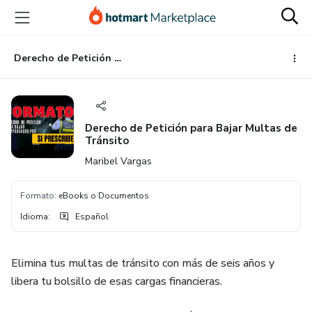
Ir
Ir
Ir
al
a
al
contenido
la
pie
principal
página
de
Derecho de Petición para Bajar Multas de Tránsito
de
página
pago
Derecho de Petición para Bajar Multas de
Tránsito
Maribel Vargas
Formato
:
eBooks o Documentos
Idioma
:
Español
Elimina tus multas de tránsito con más de seis años y
libera tu bolsillo de esas cargas financieras.