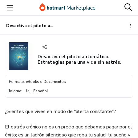
Ir
Ir
Ir
al
a
al
contenido
la
pie
principal
página
de
Desactiva el piloto automático. Estrategias para una vida sin estrés.
de
página
pago
Desactiva el piloto automático.
Estrategias para una vida sin estrés.
Formato
:
eBooks o Documentos
Idioma
:
Español
¿Sientes que vives en modo de "alerta constante"?
El estrés crónico no es un precio que debamos pagar por el
éxito; es un ladrón silencioso que roba tu salud, tu sueño y