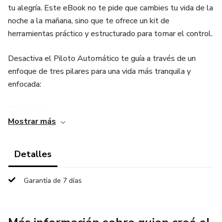
tu alegría. Este eBook no te pide que cambies tu vida de la
noche a la mañana, sino que te ofrece un kit de
herramientas práctico y estructurado para tomar el control.
Desactiva el Piloto Automático te guía a través de un
enfoque de tres pilares para una vida más tranquila y
enfocada:
PREVENIR: Aprende a blindar tu rutina estableciendo
Mostrar más
límites saludables, dominando la priorización (Matriz de
Eisenhower) y tomando el control de tus finanzas.
Detalles
EVITAR: Descubre cómo optimizar tu fisiología mediante
cambios fundamentales en tu estilo de vida: desde la
Garantía de 7 días
higiene del sueño hasta la nutrición consciente y el ejercicio
como liberador de tensiones.