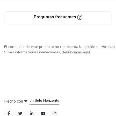
Preguntas frecuentes
El contenido de este producto no representa la opinión de Hotmart.
Si ves informaciones inadecuadas,
denúncialas aquí
en Ciudad de México
en Bogotá
en Amsterdam
en Madrid
en Belo Horizonte
Hecho con
❤