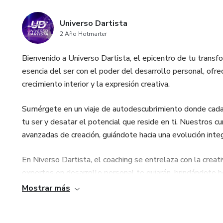
Universo Dartista
2 Año Hotmarter
Bienvenido a Universo Dartista, el epicentro de tu transf
esencia del ser con el poder del desarrollo personal, ofre
crecimiento interior y la expresión creativa.
Sumérgete en un viaje de autodescubrimiento donde cada 
tu ser y desatar el potencial que reside en ti. Nuestros 
avanzadas de creación, guiándote hacia una evolución integ
En Niverso Dartista, el coaching se entrelaza con la crea
expertos en desarrollo personal te guiarán, brindándote 
fortalecer tu conexión contigo mismo.
Mostrar más
Descubre el equilibrio perfecto entre el crecimiento perso