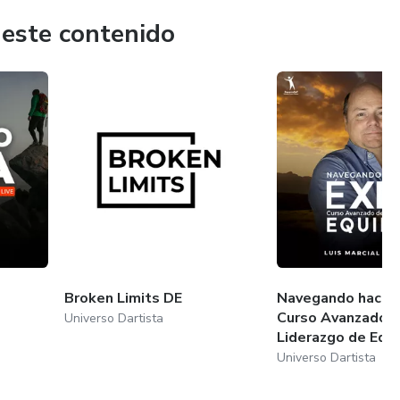
ón más auténtica y plena de ti mismo. Únete a nuestra
desde el ser. En Universo Dartista, el arte de crecer se
 este contenido
Broken Limits DE
Navegando hacia e
Curso Avanzado 
Universo Dartista
Liderazgo de Equ..
Universo Dartista