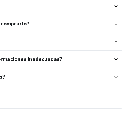
 comprarlo?
ormaciones inadecuadas?
s?