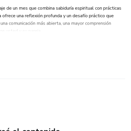
iaje de un mes que combina sabiduría espiritual con prácticas
a ofrece una reflexión profunda y un desafío práctico que
 una comunicación más abierta, una mayor comprensión
e usted y su pareja.
imonial de 31 Días”?
ras: cada devocional está cuidadosamente elaborado para
iva, centrada en la fe cristiana, que puede transformar la
 su relación.
 cada devocional, encontrarás un desafío diario diseñado para
lación. Estos desafíos ayudan a desarrollar hábitos positivos y
nal entre los cónyuges.
onal: Al integrar los principios cristianos en su matrimonio,
sólo juntos como pareja, sino también en su caminar espiritual.