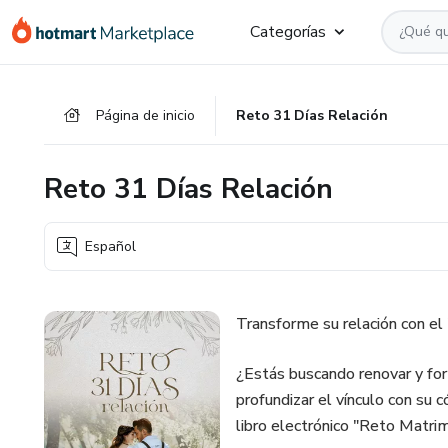
Ir
Ir
Ir
Categorías
al
a
al
contenido
la
pie
principal
página
de
Página de inicio
Reto 31 Días Relación
de
página
pago
Reto 31 Días Relación
Español
Transforme su relación con el
¿Estás buscando renovar y for
profundizar el vínculo con su c
libro electrónico "Reto Matri