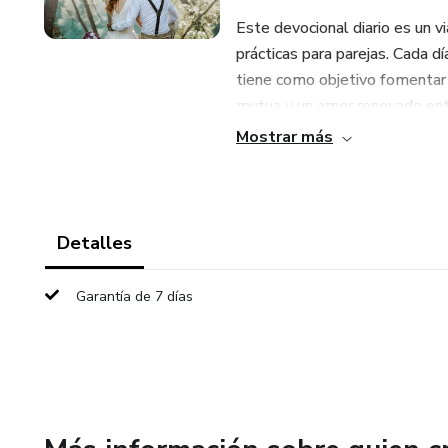
Este devocional diario es un v
prácticas para parejas. Cada dí
tiene como objetivo fomentar
mutua y un amor renovado entr
Mostrar más
¿Por qué elegir el “Reto Matr
Reflexiones diarias inspirado
brindar una reflexión significat
Detalles
forma en que ve y experimenta
Garantía de 7 días
Desafíos prácticos: al final de
aplicar las enseñanzas a tu re
fortalecer la conexión emocio
Crecimiento espiritual y relaci
usted y su pareja crecerán no 