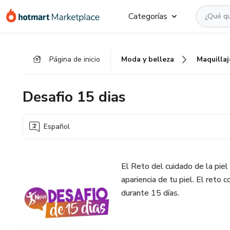
Ir
Ir
Ir
Categorías
al
a
al
contenido
la
pie
principal
página
de
Página de inicio
Moda y belleza
Maquillaj
de
página
pago
Desafio 15 dias
Español
El Reto del cuidado de la piel
apariencia de tu piel. El reto 
durante 15 días.