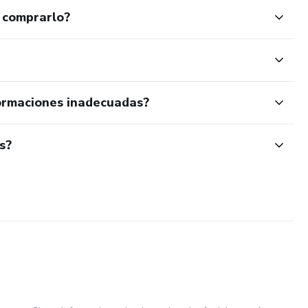
 comprarlo?
ormaciones inadecuadas?
s?