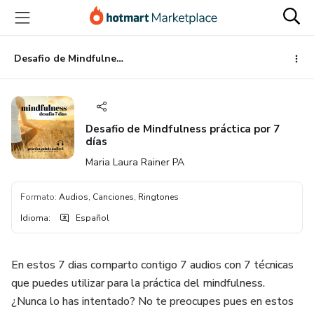
Ir
Ir
Ir
al
a
al
contenido
la
pie
principal
página
de
Desafio de Mindfulness práctica por 7 días
de
página
pago
Desafio de Mindfulness práctica por 7
días
Maria Laura Rainer PA
Formato
:
Audios, Canciones, Ringtones
Idioma
:
Español
En estos 7 dias comparto contigo 7 audios con 7 técnicas
que puedes utilizar para la práctica del mindfulness.
¿Nunca lo has intentado? No te preocupes pues en estos