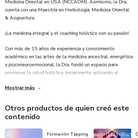
Medicina Oriental en USA (NCCAOM). Asimismo, la Dra.
cuenta con una Maestría en Herbología, Medicina Oriental
& Acupuntura.
¡La medicina integral y el coaching holístico son su pasión!
Con más de 15 años de experiencia y conocimiento
académico en las artes de la medicina ancestral, energética
y psiconeuroemocional, la Dra. fundó un espacio para
promover la salud holística. Inicialmente aplicando el
coaching holístico y cuántico con diversas terapias desde el
Mostrar más
PNL, psicología energética, acupuntura, tappintre otras
disciplinas para orientar la raíz emocional de los
desequilibrios.
Otros productos de quien creó este
contenido
La Dra. Maria Laura, ofrece sesiones individualizadas o
protocolos de tratamiento en persona en su clínica en
Formación Tapping
D
North Miami o en línea. Su propósito es ayudar a las