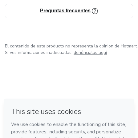
Preguntas frecuentes
El contenido de este producto no representa la opinión de Hotmart.
Si ves informaciones inadecuadas,
denúncialas aquí
en Bogotá
en Amsterdam
en Madrid
en Ciudad de México
Hecho con
❤
en Belo Horizonte