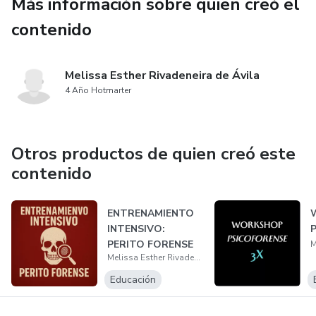
Más información sobre quien creó el
contenido
Melissa Esther Rivadeneira de Ávila
4 Año Hotmarter
Otros productos de quien creó este
contenido
ENTRENAMIENTO
INTENSIVO:
P
PERITO FORENSE
Melissa Esther Rivadeneira de Ávila
Educación