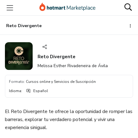
Ir
Ir
Ir
al
a
al
contenido
la
pie
principal
página
de
Reto Divergente
de
página
pago
Reto Divergente
Melissa Esther Rivadeneira de Ávila
Formato
:
Cursos online y Servicios de Suscripción
Idioma
:
Español
El Reto Divergente te ofrece la oportunidad de romper las
barreras, explorar tu verdadero potencial y vivir una
experiencia sinigual.