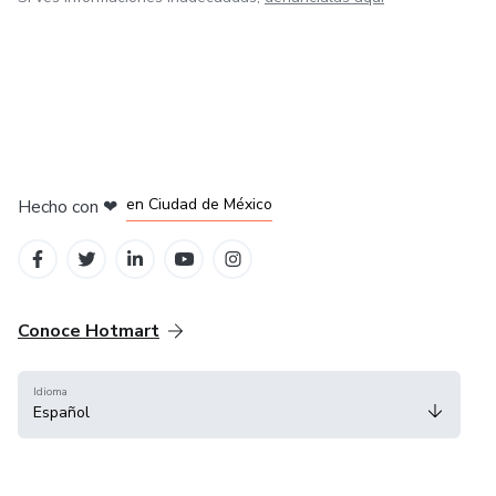
en Bogotá
en Amsterdam
en Madrid
en Ciudad de México
Hecho con
❤
en Belo Horizonte
Conoce Hotmart
Idioma
Español