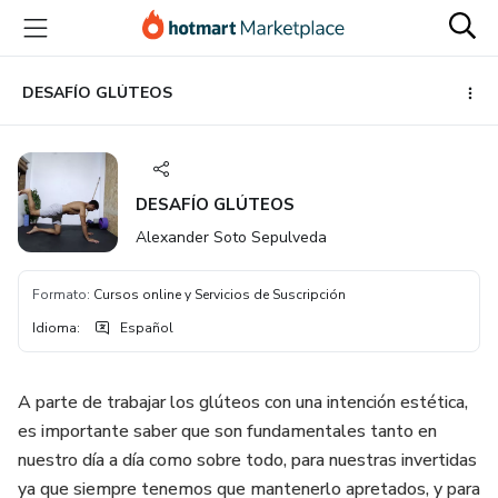
Ir
Ir
Ir
al
a
al
contenido
la
pie
principal
página
de
DESAFÍO GLÚTEOS
de
página
pago
DESAFÍO GLÚTEOS
Alexander Soto Sepulveda
Formato
:
Cursos online y Servicios de Suscripción
Idioma
:
Español
A parte de trabajar los glúteos con una intención estética,
es importante saber que son fundamentales tanto en
nuestro día a día como sobre todo, para nuestras invertidas
ya que siempre tenemos que mantenerlo apretados, y para