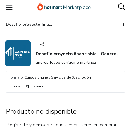
Ir
Ir
Ir
al
a
al
contenido
la
pie
principal
página
de
Desafío proyecto financiable - General
de
página
pago
Desafío proyecto financiable - General
andres felipe corradine martinez
Formato
:
Cursos online y Servicios de Suscripción
Idioma
:
Español
Producto no disponible
¡Regístrate y demuestra que tienes interés en comprar!