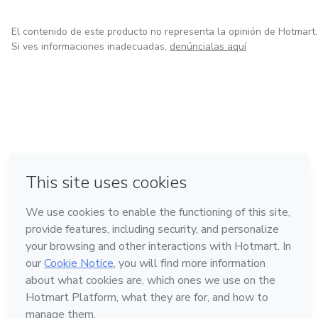
El contenido de este producto no representa la opinión de Hotmart.
Si ves informaciones inadecuadas,
denúncialas aquí
en Bogotá
en Amsterdam
en Madrid
en Ciudad de México
Hecho con
❤
en Belo Horizonte
Conoce Hotmart
Idioma
Español