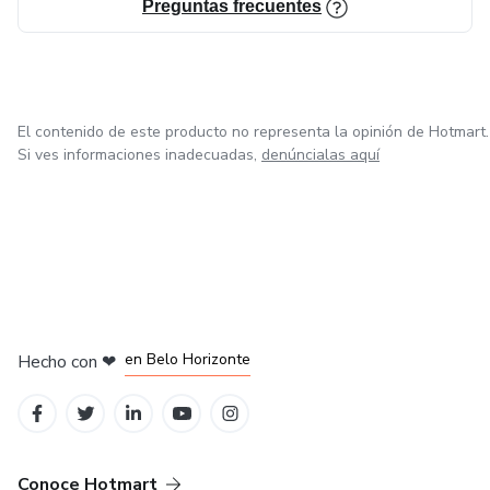
Preguntas frecuentes
El contenido de este producto no representa la opinión de Hotmart.
Si ves informaciones inadecuadas,
denúncialas aquí
en Ciudad de México
en Bogotá
en Amsterdam
en Madrid
en Belo Horizonte
Hecho con
❤
Conoce Hotmart