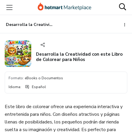
Ir
Ir
Ir
al
a
al
contenido
la
pie
principal
página
de
Desarrolla la Creatividad con este Libro de Colorear para Niños
de
página
pago
Desarrolla la Creatividad con este Libro
de Colorear para Niños
Formato
:
eBooks o Documentos
Idioma
:
Español
Este libro de colorear ofrece una experiencia interactiva y
entretenida para niños. Con diseños atractivos y páginas
llenas de posibilidades, los pequeños podrán dar rienda
suelta a su imaginación y creatividad. Es perfecto para