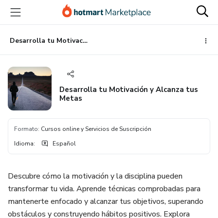
Ir
Ir
Ir
al
a
al
contenido
la
pie
principal
página
de
Desarrolla tu Motivación y Alcanza tus Metas
de
página
pago
Desarrolla tu Motivación y Alcanza tus
Metas
Formato
:
Cursos online y Servicios de Suscripción
Idioma
:
Español
Descubre cómo la motivación y la disciplina pueden
transformar tu vida. Aprende técnicas comprobadas para
mantenerte enfocado y alcanzar tus objetivos, superando
obstáculos y construyendo hábitos positivos. Explora