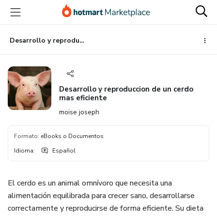
Ir
Ir
Ir
al
a
al
contenido
la
pie
principal
página
de
Desarrollo y reproduccion de un cerdo mas eficiente
de
página
pago
Desarrollo y reproduccion de un cerdo
mas eficiente
moise joseph
Formato
:
eBooks o Documentos
Idioma
:
Español
El cerdo es un animal omnívoro que necesita una
alimentación equilibrada para crecer sano, desarrollarse
correctamente y reproducirse de forma eficiente. Su dieta