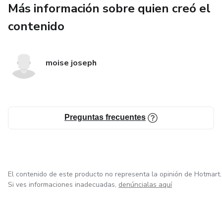
Más información sobre quien creó el
Cebada
contenido
Arroz (salvado o grano quebrado)
👉 Deben estar bien molidos y limpios, sin moho.
moise joseph
🌱 2. Alimentos ricos en proteína (muy importantes)
Las proteínas son clave para el desarrollo muscular y la
Preguntas frecuentes
reproducción:
Harina de soya
Harina de pescado 🐟
El contenido de este producto no representa la opinión de Hotmart.
Si ves informaciones inadecuadas,
denúncialas aquí
Harina de maní (cacahuate)
Tortas de algodón o girasol (en cantidad controlada)