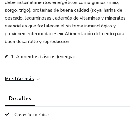
debe incluir alimentos energéticos como granos (maíz,
sorgo, trigo), proteínas de buena calidad (soya, harina de
pescado, leguminosas), además de vitaminas y minerales
esenciales que fortalecen el sistema inmunológico y
previenen enfermedades 🐖 Alimentación del cerdo para
buen desarrollo y reproducción
🌽 1. Alimentos básicos (energía)
Estos ayudan al crecimiento y al mantenimiento del
Mostrar más
cuerpo:
Maíz 🌽
Detalles
Sorgo
Garantía de 7 días
Trigo