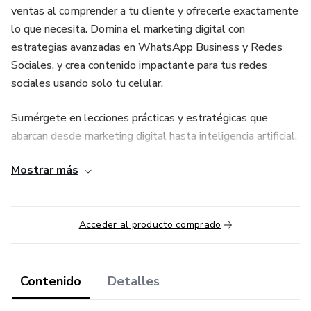
ventas al comprender a tu cliente y ofrecerle exactamente
lo que necesita. Domina el marketing digital con
estrategias avanzadas en WhatsApp Business y Redes
Sociales, y crea contenido impactante para tus redes
sociales usando solo tu celular.
Sumérgete en lecciones prácticas y estratégicas que
abarcan desde marketing digital hasta inteligencia artificial.
Nuestros expertos te guiarán paso a paso para que puedas
Mostrar más
destacarte en el mundo digital.
Explora temas esenciales como marketing digital, ventas e
inteligencia artificial, y accede a recursos exclusivos que
Acceder al producto comprado
acelerarán tu crecimiento empresarial. Únete a nuestra
comunidad dinámica de emprendedores y juntos
alcanzaremos el éxito.
Contenido
Detalles