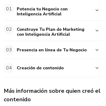
¡Tu éxito es nuestra prioridad! Únete a Desbloquea tu
Éxito Digital y comienza tu viaje transformador hacia el
01
Potencia tu Negocio con
éxito empresarial. ¡No esperes más para alcanzar tus
Inteligencia Artificial
metas!
02
Construye Tu Plan de Marketing
con Inteligencia Artificial
03
Presencia en línea de Tu Negocio
04
Creación de contenido
Más información sobre quien creó el
contenido