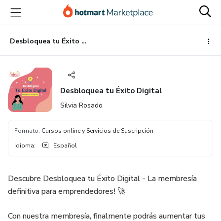
Ir
Ir
Ir
al
a
al
contenido
la
pie
principal
página
de
Desbloquea tu Éxito Digital
de
página
pago
Desbloquea tu Éxito Digital
Silvia Rosado
Formato
:
Cursos online y Servicios de Suscripción
Idioma
:
Español
Descubre Desbloquea tu Éxito Digital - La membresía
definitiva para emprendedores! 🚀
Con nuestra membresía, finalmente podrás aumentar tus