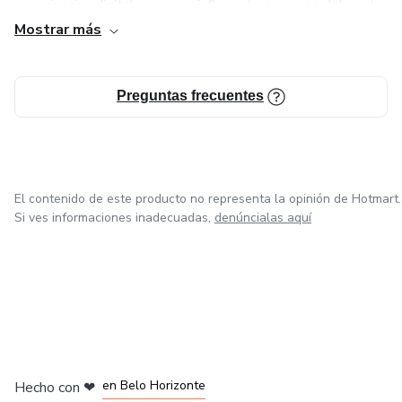
experiencias digitales en una influyente empresa del sector
del marketing digital.
Mostrar más
🔎 Te ayudo a impulsar tu marca en IG y WhatsApp
Preguntas frecuentes
🔎 Te ayudo a pensar como lo cliente, para que te
enfoques en lo que tu cliente realmente necesita.
El contenido de este producto no representa la opinión de Hotmart.
Si ves informaciones inadecuadas,
denúncialas aquí
en Ciudad de México
en Bogotá
en Amsterdam
en Madrid
en Belo Horizonte
Hecho con
❤