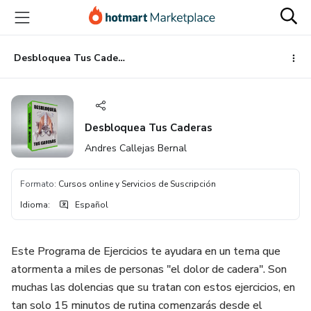
Ir
Ir
Ir
al
a
al
contenido
la
pie
principal
página
de
Desbloquea Tus Caderas
de
página
pago
Desbloquea Tus Caderas
Andres Callejas Bernal
Formato
:
Cursos online y Servicios de Suscripción
Idioma
:
Español
Este Programa de Ejercicios te ayudara en un tema que
atormenta a miles de personas "el dolor de cadera". Son
muchas las dolencias que su tratan con estos ejercicios, en
tan solo 15 minutos de rutina comenzarás desde el