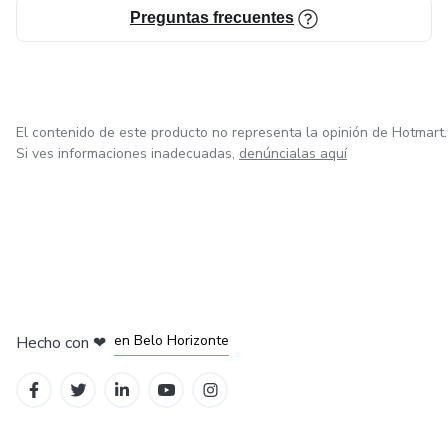
Preguntas frecuentes
El contenido de este producto no representa la opinión de Hotmart.
Si ves informaciones inadecuadas,
denúncialas aquí
en Ciudad de México
en Bogotá
en Amsterdam
en Madrid
en Belo Horizonte
Hecho con
❤