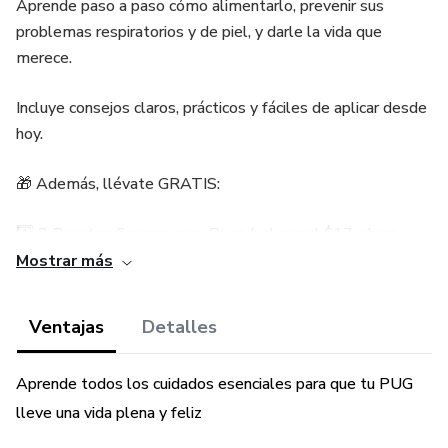
Aprende paso a paso cómo alimentarlo, prevenir sus
problemas respiratorios y de piel, y darle la vida que
merece.
Incluye consejos claros, prácticos y fáciles de aplicar desde
hoy.
🎁 Además, llévate GRATIS:
1️⃣ 3 Recetas Caseras para Pugs (valor real $17, ahora
GRATIS)
Mostrar más
2️⃣ Checklist Diario de Cuidados Esenciales (valor real $27
Ventajas
Detalles
ahora GRATIS)
Aprende todos los cuidados esenciales para que tu PUG
Ideal para dueños que quieren hacerlo bien, sin
complicaciones ni dudas.
lleve una vida plena y feliz