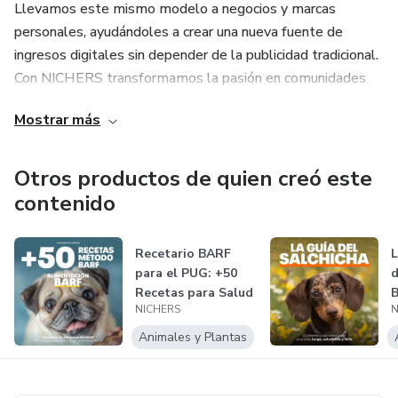
Llevamos este mismo modelo a negocios y marcas
personales, ayudándoles a crear una nueva fuente de
ingresos digitales sin depender de la publicidad tradicional.
Con NICHERS transformamos la pasión en comunidades
rentables y el contenido en ventas diarias.
Mostrar más
Otros productos de quien creó este
contenido
Recetario BARF
L
para el PUG: +50
d
Recetas para Salud
NICHERS
N
y Energía...
Animales y Plantas