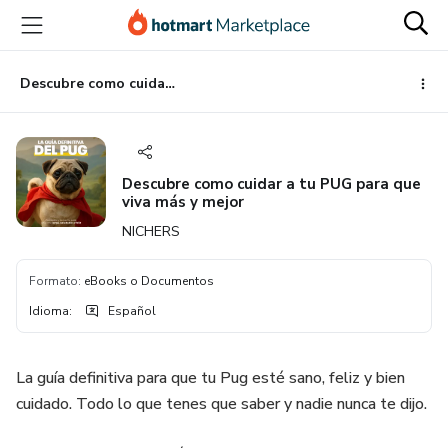
Ir
Ir
Ir
al
a
al
contenido
la
pie
principal
página
de
Descubre como cuidar a tu PUG para que viva más y mejor
de
página
pago
Descubre como cuidar a tu PUG para que
viva más y mejor
NICHERS
Formato
:
eBooks o Documentos
Idioma
:
Español
La guía definitiva para que tu Pug esté sano, feliz y bien
cuidado. Todo lo que tenes que saber y nadie nunca te dijo.