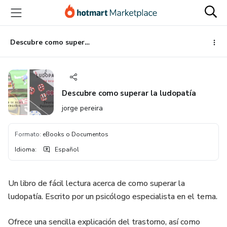
Ir
Ir
Ir
al
a
al
contenido
la
pie
principal
página
de
Descubre como superar la ludopatía
de
página
pago
Descubre como superar la ludopatía
jorge pereira
Formato
:
eBooks o Documentos
Idioma
:
Español
Un libro de fácil lectura acerca de como superar la
ludopatía. Escrito por un psicólogo especialista en el tema.
Ofrece una sencilla explicación del trastorno, así como