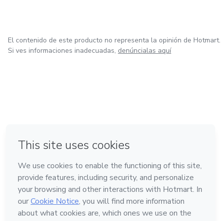
El contenido de este producto no representa la opinión de Hotmart.
Si ves informaciones inadecuadas,
denúncialas aquí
en Ciudad de México
en Bogotá
en Amsterdam
en Madrid
en Belo Horizonte
Hecho con
❤
Conoce Hotmart