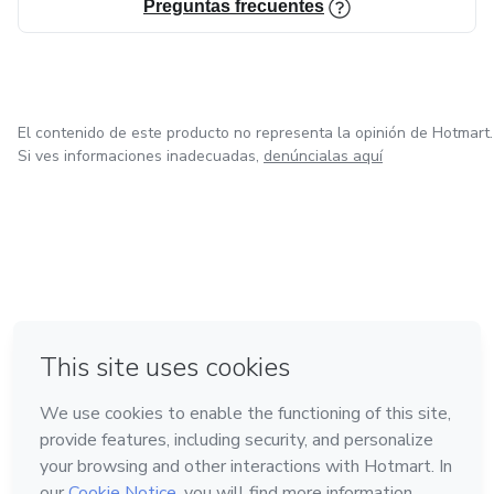
Preguntas frecuentes
El contenido de este producto no representa la opinión de Hotmart.
Si ves informaciones inadecuadas,
denúncialas aquí
en Ciudad de México
en Bogotá
en Amsterdam
en Madrid
en Belo Horizonte
Hecho con
❤
Conoce Hotmart