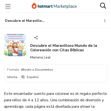
Ir
Ir
Ir
al
a
al
contenido
la
pie
principal
página
de
Descubre el Maravilloso Mundo de la Coloreación con Citas Bíblicas
de
página
pago
Descubre el Maravilloso Mundo de la
Coloreación con Citas Bíblicas
Mariana Leal
Formato
:
eBooks o Documentos
Idioma
:
Español
Este encantador cuento para colorear es el regalo perfecto
para niños de 4 a 12 años. Una combinación de diversión y
aprendizaje, cada página está diseñada para atraer la