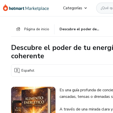
Ir
Ir
Ir
Categorías
al
a
al
contenido
la
pie
principal
página
de
Página de inicio
Descubre el poder de tu energía interna: Claves para una vida coherente
de
página
pago
Descubre el poder de tu energí
coherente
Español
Es una guía profunda de concie
cansadas, tensas o drenadas si
A través de una mirada clara y