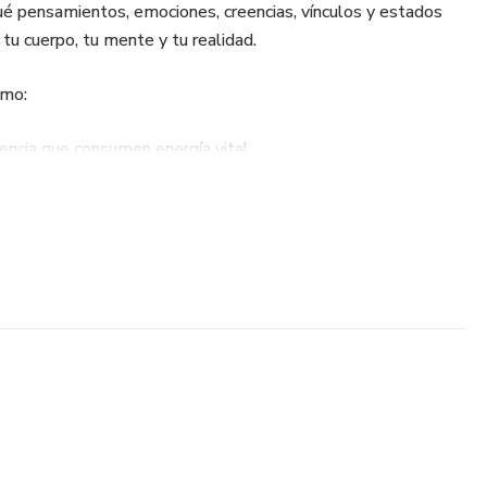
qué pensamientos, emociones, creencias, vínculos y estados
tu cuerpo, tu mente y tu realidad.
omo:
erencia que consumen energía vital
el estado interno, no como el problema
emocional, mental y espiritual) como un sistema
 la repetición de patrones
bles del ego, la mente y los vínculos
erés, sino lo que sostenés
ergía y dejar de vivir en modo supervivencia