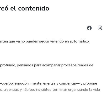
reó el contenido
es rápidas ni recetas mágicas.
ué hacer.
ir responsabilidad sobre tu mundo interno y a dejar de vivir en
 y con la realidad.
nten que ya no pueden seguir viviendo en automático.
na, la energía vuelve.
encia y la capacidad de crear una vida más liviana, honesta y
o profundo, pensados para acompañar procesos reales de
cuerpo, emoción, mente, energía y conciencia— y propone
creencias y hábitos invisibles terminan organizando la vida