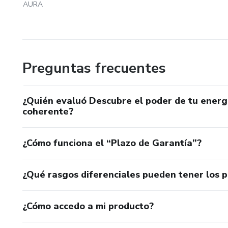
AURA
Este no es un catálogo de productos.
Es un espacio para volver a vos.
Preguntas frecuentes
Estos materiales son de desarrollo personal y conciencia
psicológicos.
¿Quién evaluó Descubre el poder de tu energí
coherente?
¿Cómo funciona el “Plazo de Garantía”?
¿Qué rasgos diferenciales pueden tener los 
¿Cómo accedo a mi producto?