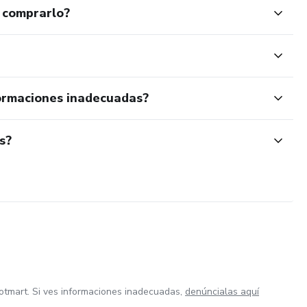
 comprarlo?
ormaciones inadecuadas?
s?
otmart. Si ves informaciones inadecuadas,
denúncialas aquí