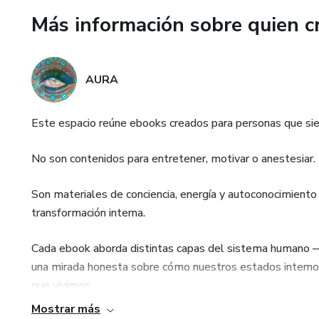
Más información sobre quien c
Este ebook no ofrece solucion
No busca salvarte ni decirte q
AURA
Te invita a observarte, a asum
lucha constante con vos mismo
Este espacio reúne ebooks creados para personas que sie
Cuando la guerra interna termi
No son contenidos para entretener, motivar o anestesiar.
Y con ella, la claridad, la pres
Son materiales de conciencia, energía y autoconocimient
coherente.
transformación interna.
Cada ebook aborda distintas capas del sistema humano —
una mirada honesta sobre cómo nuestros estados internos, 
que vivimos.
Mostrar más