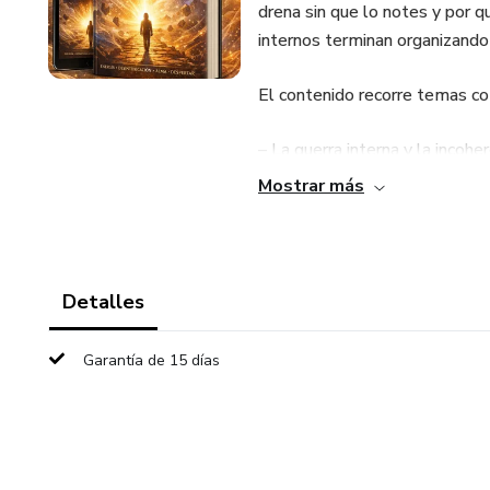
drena sin que lo notes y por 
internos terminan organizando 
El contenido recorre temas c
– La guerra interna y la incoh
Mostrar más
– El cuerpo como resultado d
– Los cuatro cuerpos (físico, 
Detalles
– La frecuencia, la vibración y
Garantía de 15 días
– Las fugas energéticas invisi
– Por qué no atraés lo que qu
– Cómo comenzar a nutrir tu en