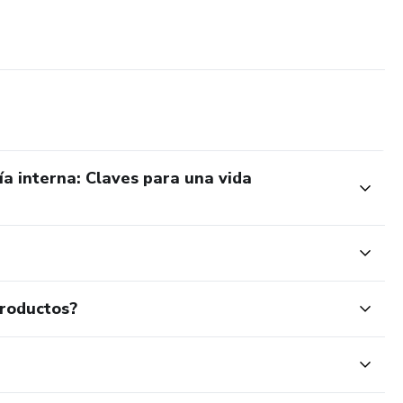
. No reemplazan procesos terapéuticos, médicos ni
a interna: Claves para una vida
productos?