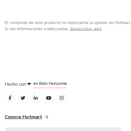
El contenido de este producto no representa la opinión de Hotmart.
Si ves informaciones inadecuadas,
denúncialas aquí
en Ciudad de México
en Bogotá
en Amsterdam
en Madrid
en Belo Horizonte
Hecho con
❤
Conoce Hotmart