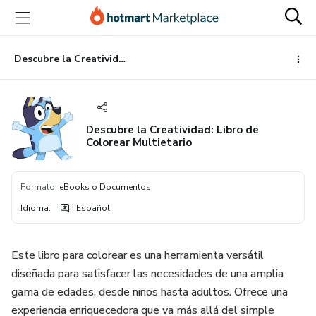
Ir
Ir
Ir
al
a
al
contenido
la
pie
principal
página
de
Descubre la Creatividad: Libro de Colorear Multietario
de
página
pago
Descubre la Creatividad: Libro de
Colorear Multietario
Formato
:
eBooks o Documentos
Idioma
:
Español
Este libro para colorear es una herramienta versátil
diseñada para satisfacer las necesidades de una amplia
gama de edades, desde niños hasta adultos. Ofrece una
experiencia enriquecedora que va más allá del simple