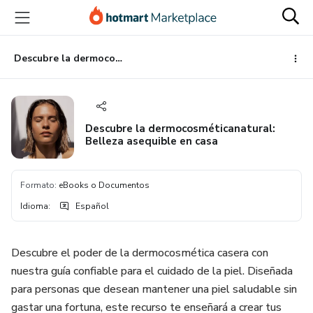
Ir
Ir
Ir
al
a
al
contenido
la
pie
principal
página
de
Descubre la dermocosméticanatural: Belleza asequible en casa
de
página
pago
Descubre la dermocosméticanatural:
Belleza asequible en casa
Formato
:
eBooks o Documentos
Idioma
:
Español
Descubre el poder de la dermocosmética casera con
nuestra guía confiable para el cuidado de la piel. Diseñada
para personas que desean mantener una piel saludable sin
gastar una fortuna, este recurso te enseñará a crear tus