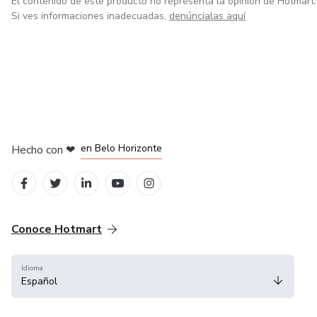
El contenido de este producto no representa la opinión de Hotmart.
Si ves informaciones inadecuadas,
denúncialas aquí
en Ciudad de México
en Bogotá
en Amsterdam
en Madrid
en Belo Horizonte
Hecho con
❤
Conoce Hotmart
Idioma
Español