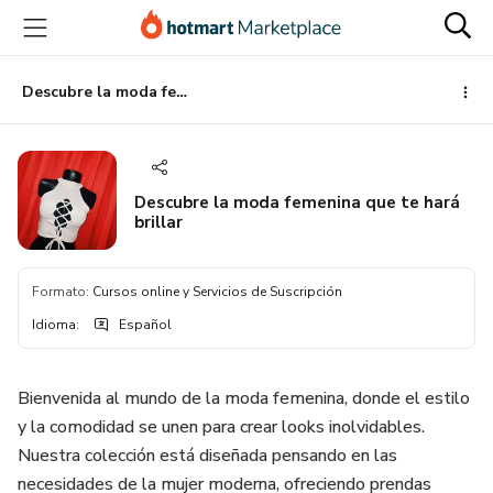
Ir
Ir
Ir
al
a
al
contenido
la
pie
principal
página
de
Descubre la moda femenina que te hará brillar
de
página
pago
Descubre la moda femenina que te hará
brillar
Formato
:
Cursos online y Servicios de Suscripción
Idioma
:
Español
Bienvenida al mundo de la moda femenina, donde el estilo
y la comodidad se unen para crear looks inolvidables.
Nuestra colección está diseñada pensando en las
necesidades de la mujer moderna, ofreciendo prendas