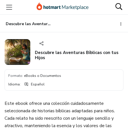
Ir
Ir
Ir
al
a
al
contenido
la
pie
principal
página
de
Descubre las Aventuras Bíblicas con tus Hijos
de
página
pago
Descubre las Aventuras Bíblicas con tus
Hijos
Formato
:
eBooks o Documentos
Idioma
:
Español
Este ebook ofrece una colección cuidadosamente
seleccionada de historias bíblicas adaptadas para niños.
Cada relato ha sido reescrito con un lenguaje sencillo y
atractivo, manteniendo la esencia y los valores de las