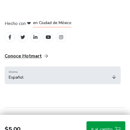
en Bogotá
en Amsterdam
en Madrid
en Ciudad de México
Hecho con
❤
en Belo Horizonte
Conoce Hotmart
Idioma
Español
FAQ
Términos
Privacidad
Cookies
$5.00
Ir al carrito