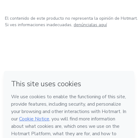
El contenido de este producto no representa la opinión de Hotmart.
Si ves informaciones inadecuadas,
denúncialas aquí
en Bogotá
en Amsterdam
en Madrid
en Ciudad de México
Hecho con
❤
en Belo Horizonte
Conoce Hotmart
Idioma