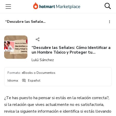
Ir
Ir
Ir
al
a
al
contenido
la
pie
principal
página
de
“Descubre las Señales: Cómo Identificar a un Hombre Tóxico y Proteger tu Bienestar Emocional”
de
página
pago
“Descubre las Señales: Cómo Identificar a
un Hombre Tóxico y Proteger tu
Bienestar Emocional”
Lulú Sánchez
Formato
:
eBooks o Documentos
Idioma
:
Español
¿Te has puesto ha pensar si estás en la relación correcta?,
si la relación que vives actualmente no es satisfactoria,
revisa la siguiente información e identifica si estás llevando