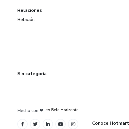
Relaciones
Relación
Sin categoría
en Ciudad de México
en Bogotá
en Amsterdam
en Madrid
en Belo Horizonte
Hecho con
❤
Conoce Hotmart