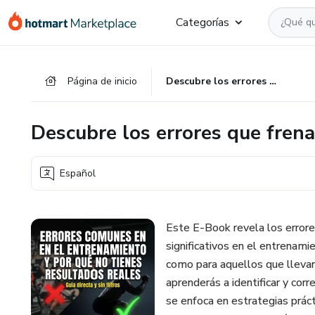
Ir
Ir
Ir
Categorías
al
a
al
contenido
la
pie
principal
página
de
Página de inicio
Descubre los errores que frenan tu progreso físico
de
página
pago
Descubre los errores que frena
Español
Este E-Book revela los error
significativos en el entrenamie
como para aquellos que llevan
aprenderás a identificar y cor
se enfoca en estrategias prácti