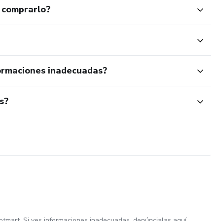
 comprarlo?
ormaciones inadecuadas?
s?
otmart. Si ves informaciones inadecuadas,
denúncialas aquí