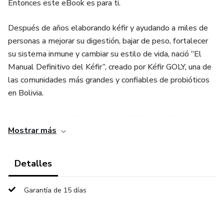
Entonces este eBook es para ti.
Después de años elaborando kéfir y ayudando a miles de
personas a mejorar su digestión, bajar de peso, fortalecer
su sistema inmune y cambiar su estilo de vida, nació “El
Manual Definitivo del Kéfir”, creado por Kéfir GOLY, una de
las comunidades más grandes y confiables de probióticos
en Bolivia.
Hoy, más de 40.000 personas en TikTok, 20.000 en
Mostrar más
Instagram y 30 entrevistas a nivel nacional respaldan
nuestro trabajo. Y ahora todo ese conocimiento está
reunido en un solo libro práctico, claro y fácil de aplicar.
Detalles
¿Qué encontrarás en este eBook premium?
Garantía de 15 días
• Guía completa del kéfir de leche y del kéfir de agua