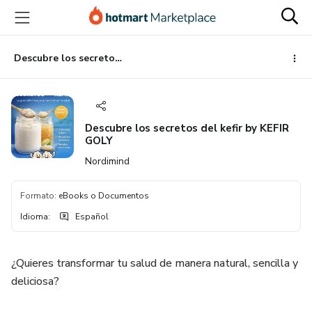
Ir
Ir
Ir
al
a
al
contenido
la
pie
principal
página
de
Descubre los secretos del kefir by KEFIR GOLY
de
página
pago
Descubre los secretos del kefir by KEFIR
GOLY
Nordimind
Formato
:
eBooks o Documentos
Idioma
:
Español
¿Quieres transformar tu salud de manera natural, sencilla y
deliciosa?