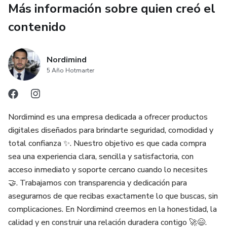
Más información sobre quien creó el
• Cómo fermentarlo paso a paso, con proporciones exactas
contenido
• Cómo cuidar, recuperar y mantener tus granos siempre
saludables
Nordimind
• Planes de consumo para bajar barriga, mejorar el colon y
5 Año Hotmarter
reforzar defensas
• Recetas deliciosas: bebidas, smoothies, yogures, postres
Nordimind es una empresa dedicada a ofrecer productos
y más
digitales diseñados para brindarte seguridad, comodidad y
total confianza ✨. Nuestro objetivo es que cada compra
• Solución de problemas: moho, olor fuerte, poca actividad,
sea una experiencia clara, sencilla y satisfactoria, con
separación, etc.
acceso inmediato y soporte cercano cuando lo necesites
🤝. Trabajamos con transparencia y dedicación para
• Preguntas que todos hacen (respondidas de manera clara
asegurarnos de que recibas exactamente lo que buscas, sin
y directa)
complicaciones. En Nordimind creemos en la honestidad, la
calidad y en construir una relación duradera contigo 🚀😄.
• Consejos profesionales para que nunca más arruines tu