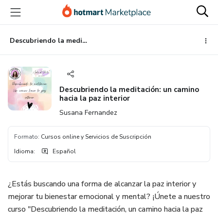
Ir
Ir
Ir
al
a
al
contenido
la
pie
principal
página
de
Descubriendo la meditación: un camino hacia la paz interior
de
página
pago
Descubriendo la meditación: un camino
hacia la paz interior
Susana Fernandez
Formato
:
Cursos online y Servicios de Suscripción
Idioma
:
Español
¿Estás buscando una forma de alcanzar la paz interior y
mejorar tu bienestar emocional y mental? ¡Únete a nuestro
curso "Descubriendo la meditación, un camino hacia la paz