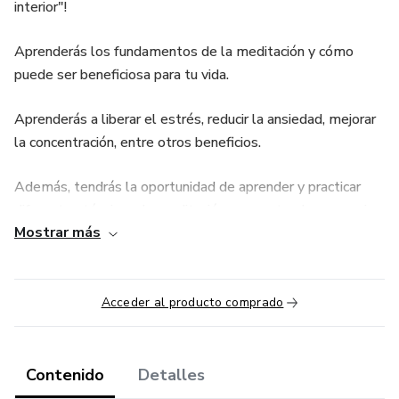
interior"!
Aprenderás los fundamentos de la meditación y cómo
puede ser beneficiosa para tu vida.
Aprenderás a liberar el estrés, reducir la ansiedad, mejorar
la concentración, entre otros beneficios.
Además, tendrás la oportunidad de aprender y practicar
diferentes técnicas de meditación y encontrar la que mejor
Mostrar más
se adapte a tus necesidades.
¡Inscríbete hoy mismo y descubre los beneficios de la
meditación en tu vida!
Acceder al producto comprado
Contenido
Detalles