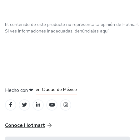
El contenido de este producto no representa la opinión de Hotmart.
Si ves informaciones inadecuadas,
denúncialas aquí
en Bogotá
en Amsterdam
en Madrid
en Ciudad de México
Hecho con
❤
en Belo Horizonte
Conoce Hotmart