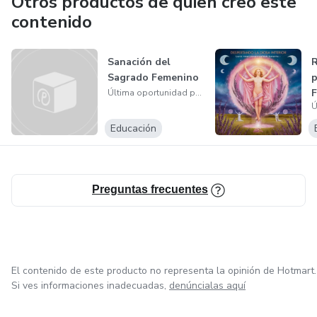
Otros productos de quien creó este
contenido
Sanación del
R
Sagrado Femenino
p
Última oportunidad para comprar la aplicación
Educación
Preguntas frecuentes
El contenido de este producto no representa la opinión de Hotmart.
Si ves informaciones inadecuadas,
denúncialas aquí