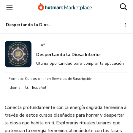
Ir
Ir
Ir
al
a
al
contenido
la
pie
principal
página
de
Despertando la Diosa Interior
de
página
pago
Despertando la Diosa Interior
Última oportunidad para comprar la aplicación
Formato
:
Cursos online y Servicios de Suscripción
Idioma
:
Español
Conecta profundamente con la energía sagrada femenina a
través de estos cursos diseñados para honrar y despertar
la diosa que habita en ti. Explorarás rituales lunares que
potencian la energía femenina, alineándote con las fases