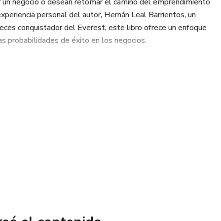
ar un negocio o desean retomar el camino del emprendimiento
experiencia personal del autor, Hernán Leal Barrientos, un
ces conquistador del Everest, este libro ofrece un enfoque
as probabilidades de éxito en los negocios.
 los negocios: su propósito es ayudarte a minimizar los
 tus probabilidades de éxito, ayudándote a proteger tu
ectativas y a invertir con fundamentos al combinar consejos
undas sobre lo que significa emprender hoy en día.
rategia, es posible alcanzar cualquier cumbre, tanto en los