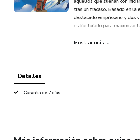
aquellos que sueñan con inici
tras un fracaso. Basado en la 
destacado empresario y dos ve
estructurado para maximizar l
Hernán quiere ser tu sherpa en
Mostrar más
riesgos de fracaso o aumentar
patrimonio frente a falsas exp
prácticos con reflexiones prof
Detalles
¡Con pasión, preparación y est
negocios como en la vida!
Garantía de 7 días