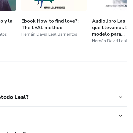
o y la
Ebook How to find love?:
Audiolibro Las M
The LEAL method
que Llevamos Den
modelo para...
ntos
Hernán David Leal Barrientos
Hernán David Leal Ba
étodo Leal?