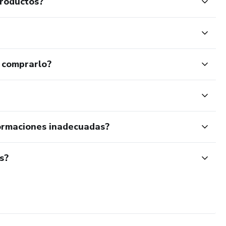
productos?
 comprarlo?
ormaciones inadecuadas?
s?