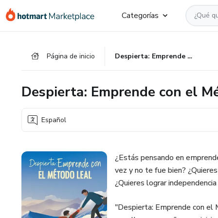
Ir
Ir
Ir
Categorías
al
a
al
contenido
la
pie
principal
página
de
Página de inicio
Despierta: Emprende con el Método Leal
de
página
pago
Despierta: Emprende con el M
Español
¿Estás pensando en emprende
vez y no te fue bien? ¿Quieres
¿Quieres lograr independencia 
"Despierta: Emprende con el M