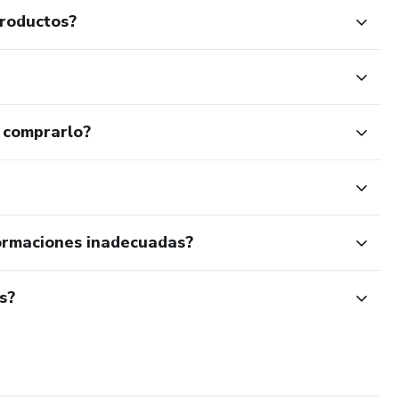
productos?
 comprarlo?
ormaciones inadecuadas?
s?