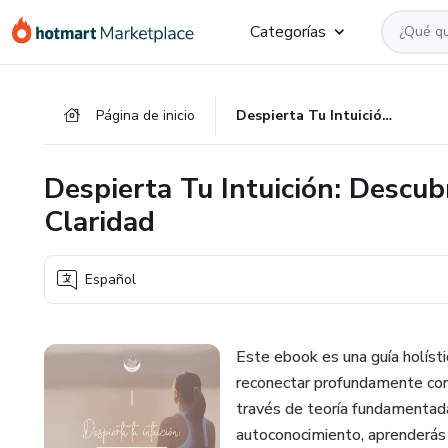
Ir
Ir
Ir
Categorías
al
a
al
contenido
la
pie
principal
página
de
Página de inicio
Despierta Tu Intuición: Descubre tu Propósito y Vive con Claridad
de
página
pago
Despierta Tu Intuición: Descub
Claridad
Español
Este ebook es una guía holíst
reconectar profundamente con s
través de teoría fundamentada,
autoconocimiento, aprenderás c