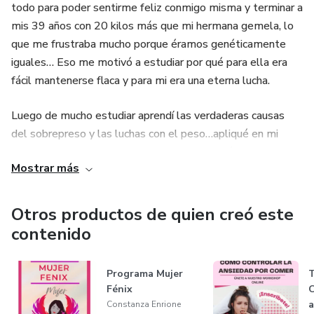
todo para poder sentirme feliz conmigo misma y terminar a
mis 39 años con 20 kilos más que mi hermana gemela, lo
que me frustraba mucho porque éramos genéticamente
iguales… Eso me motivó a estudiar por qué para ella era
fácil mantenerse flaca y para mi era una eterna lucha.
Luego de mucho estudiar aprendí las verdaderas causas
del sobrepreso y las luchas con el peso…apliqué en mi
misma todo lo aprendido, lo que me permitió bajar 8 kilos,
Mostrar más
llegar a mi peso ideal, y por primera vez en mi vida, sin
sufrir ni estresarme ni hacer dietas y lo mejor de todo sin
recuperarlo, disfrutando el proceso y re enamorándome de
Otros productos de quien creó este
mi misma.
contenido
Junto a mi hermana desarrollamos nuestro propio
Programa Mujer
T
MÉTODO FENIX para ayudar a otras mujeres a que
Fénix
C
también logren recuperar su peso ideal, y más importante
a
Constanza Enrione