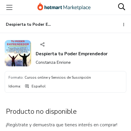
Ir
Ir
Ir
al
a
al
contenido
la
pie
principal
página
de
Despierta tu Poder Emprendedor
de
página
pago
Despierta tu Poder Emprendedor
Constanza Enrione
Formato
:
Cursos online y Servicios de Suscripción
Idioma
:
Español
Producto no disponible
¡Regístrate y demuestra que tienes interés en comprar!