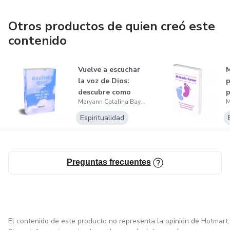
Otros productos de quien creó este
contenido
Vuelve a escuchar
M
la voz de Dios:
p
descubre como
p
Maryann Catalina Bayona Piamonte
superar 3 ba...
i
Espiritualidad
Preguntas frecuentes
El contenido de este producto no representa la opinión de Hotmart.