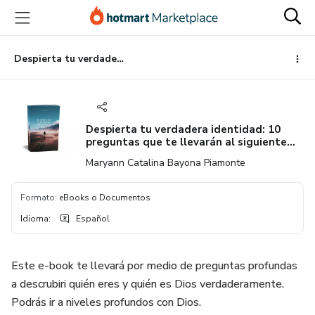
Ir
Ir
Ir
al
a
al
contenido
la
pie
principal
página
de
Despierta tu verdadera identidad: 10 preguntas que te llevarán al siguiente nivel
de
página
pago
Despierta tu verdadera identidad: 10
preguntas que te llevarán al siguiente
nivel
Maryann Catalina Bayona Piamonte
Formato
:
eBooks o Documentos
Idioma
:
Español
Este e-book te llevará por medio de preguntas profundas
a descrubiri quién eres y quién es Dios verdaderamente.
Podrás ir a niveles profundos con Dios.