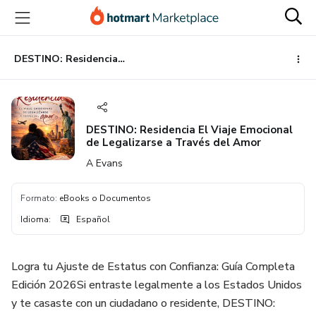
Ir
Ir
Ir
al
a
al
contenido
la
pie
principal
página
de
DESTINO: Residencia El Viaje Emocional de Legalizarse a Través del Amor
de
página
pago
DESTINO: Residencia El Viaje Emocional
de Legalizarse a Través del Amor
A Evans
Formato
:
eBooks o Documentos
Idioma
:
Español
Logra tu Ajuste de Estatus con Confianza: Guía Completa
Edición 2026​Si entraste legalmente a los Estados Unidos
y te casaste con un ciudadano o residente, DESTINO: