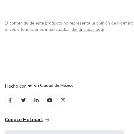
El contenido de este producto no representa la opinión de Hotmart.
Si ves informaciones inadecuadas,
denúncialas aquí
en Ciudad de México
Hecho con
❤
en Belo Horizonte
en Bogotá
en Amsterdam
en Madrid
Conoce Hotmart