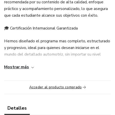
recomendada por su contenido de alta calidad, enfoque
práctico y acompañamiento personalizado, lo que asegura
que cada estudiante alcance sus objetivos con éxito.
🎓 Certificación Internacional Garantizada
Hemos diseñado el programa mas completo, estructurado
y progresivo, ideal para quienes desean iniciarse en el
mundo del detallado automotriz, sin importar su nivel
previo de experiencia. Desde lo más básico hasta niveles
Mostrar más
profesionales, aprenderás a tu propio ritmo con el respaldo
de expertos. Todo esto, a un precio accesible, sin sacrificar
la calidad educativa.
Acceder al producto comprado
Dentro de nuestro programa aprenderás 👇🏻
✅Lavado y Secado Exterior: Ideal si tienes o deseas
Detalles
comenzar un negocio de lavado de autos (Car Wash).