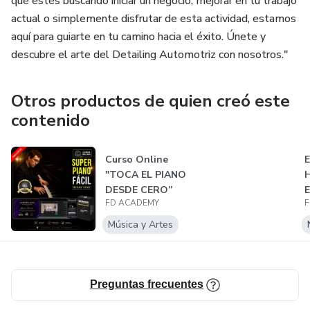
que estés buscando iniciar un negocio, mejorar en tu trabajo
actual o simplemente disfrutar de esta actividad, estamos
✅Restauración de Faros y Otros Detalles: Aprende a pulir
aquí para guiarte en tu camino hacia el éxito. Únete y
y restaurar ópticas, ensamblar piezas y realizar otras
descubre el arte del Detailing Automotriz con nosotros."
tareas esenciales en el detallado automotriz.
Otros productos de quien creó este
contenido
Curso Online
E
"TOCA EL PIANO
H
DESDE CERO”
E
FD ACADEMY
F
Música y Artes
Preguntas frecuentes