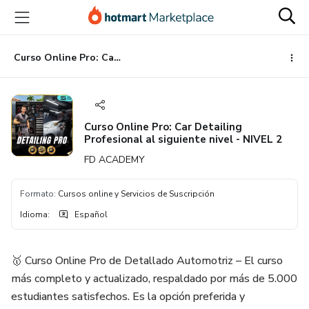
Ir
Ir
Ir
al
a
al
contenido
la
pie
principal
página
de
Curso Online Pro: Car Detailing Profesional al siguiente nivel - NIVEL 2
de
página
pago
Curso Online Pro: Car Detailing
Profesional al siguiente nivel - NIVEL 2
FD ACADEMY
Formato
:
Cursos online y Servicios de Suscripción
Idioma
:
Español
🥇 Curso Online Pro de Detallado Automotriz – El curso
más completo y actualizado, respaldado por más de 5.000
estudiantes satisfechos. Es la opción preferida y