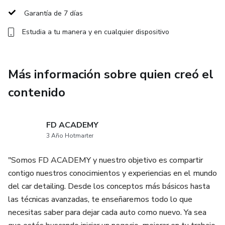
Garantía de 7 días
✅Descontaminación de la Pintura: Aprende a eliminar
Estudia a tu manera y en cualquier dispositivo
imperfecciones como marcas de agua, residuos de brea,
savia de árboles, excremento de aves, entre otros.
Más información sobre quien creó el
✅Pulido y Recuperación del Brillo: Descubre las técnicas y
secretos del pulido, cómo elegir las almohadillas,
contenido
compuestos y otros elementos para lograr un acabado
perfecto.
FD ACADEMY
3 Año Hotmarter
✅Sellado y Protección de la Pintura: Aprende a aplicar
recubrimientos cerámicos y otros métodos de protección
"Somos FD ACADEMY y nuestro objetivo es compartir
para mantener tu auto como nuevo.Ç
contigo nuestros conocimientos y experiencias en el mundo
del car detailing. Desde los conceptos más básicos hasta
✅Limpieza y Detallado de Interiores: Aprende a cuidar y
las técnicas avanzadas, te enseñaremos todo lo que
limpiar tapicerías de tela, cuero, plásticos y más, logrando
necesitas saber para dejar cada auto como nuevo. Ya sea
un acabado impecable en el interior de los vehículos.